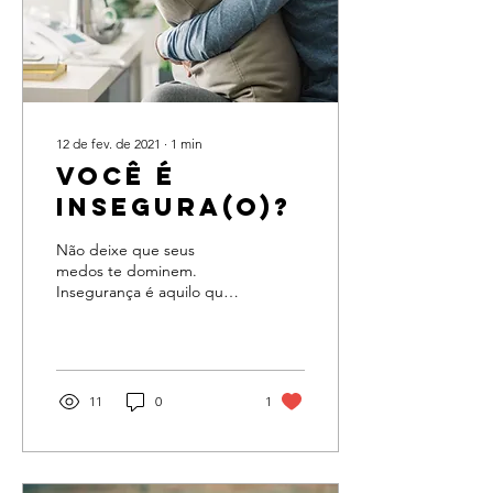
12 de fev. de 2021
∙
1
min
Você é
insegura(o)?
Não deixe que seus
medos te dominem.
Insegurança é aquilo que
sente quando a incerteza
bate a porta. Quando o
coração se sente
impotente...
11
0
1