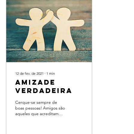
12 de fev. de 2021
∙
1
min
Amizade
Verdadeira
Cerque-se sempre de
boas pessoas! Amigos são
aqueles que acreditam
que seus sonhos vão dar
certo. São os que estão
com você independente...