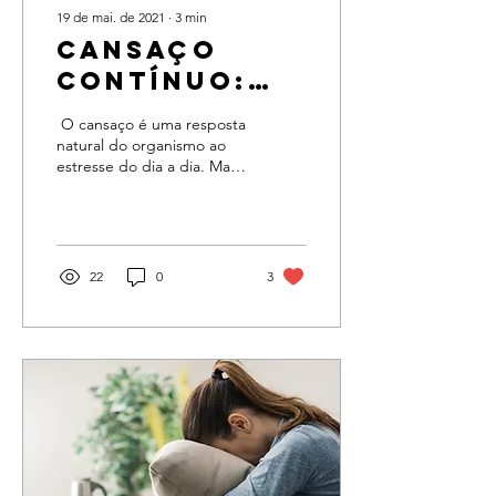
19 de mai. de 2021
∙
3
min
Cansaço
contínuo:
sabia que
​​​​ O cansaço é uma resposta
pode indicar
natural do organismo ao
estresse do dia a dia. Mas
problemas
quando ele se torna
na sua
constante, é preciso avaliar
a saúde...
saúde?
22
0
3