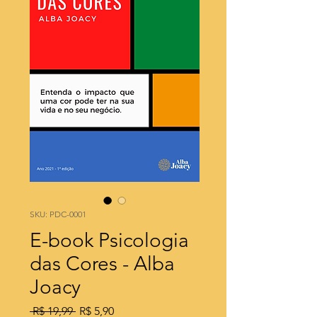
SKU: PDC-0001
E-book Psicologia
das Cores - Alba
Joacy
Preço
Preço
 R$ 19,99 
R$ 5,90