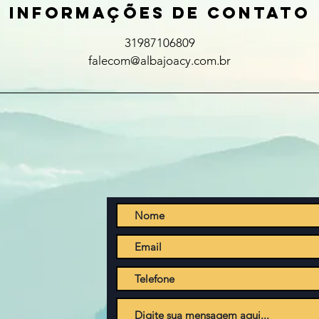
Informações de contato
31987106809
falecom@albajoacy.com.br