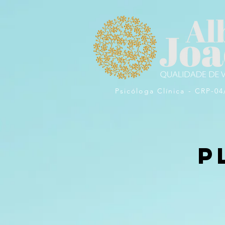
Psicóloga Clínica - CRP-04
P