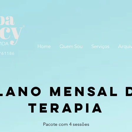
Home
Quem Sou
Serviços
Arqui
/61186
lano Mensal 
Terapia
Pacote com 4 sessões