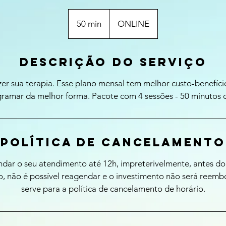
50 min
5
ONLINE
0
m
Descrição do serviço
i
n
zer sua terapia. Esse plano mensal tem melhor custo-benefíci
ramar da melhor forma. Pacote com 4 sessões - 50 minutos 
Política de Cancelamento
dar o seu atendimento até 12h, impreterivelmente, antes do
o, não é possível reagendar e o investimento não será reem
serve para a política de cancelamento de horário.